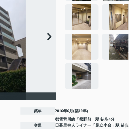
築年
2016年6月(築10年)
都電荒川線
「
熊野前
」駅 徒歩4分
交通
日暮里舎人ライナー
「
足立小台
」駅 徒歩