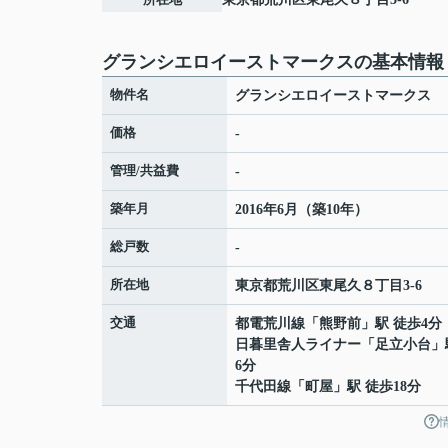
グランシエロイーストマークスの基本情報
物件名
グランシエロイーストマークス
価格
-
管理/共益費
-
築年月
2016年6月（築10年）
総戸数
-
所在地
東京都
荒川区
東尾久
８丁目3-6
交通
都電荒川線
「
熊野前
」駅 徒歩4分
日暮里舎人ライナー
「
足立小台
」
6分
千代田線
「
町屋
」駅 徒歩18分