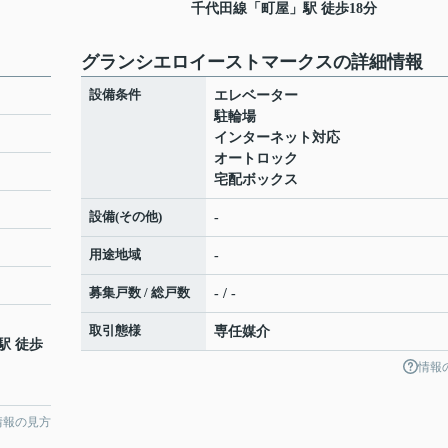
千代田線
「
町屋
」駅 徒歩18分
グランシエロイーストマークスの詳細情報
設備条件
エレベーター
駐輪場
インターネット対応
オートロック
宅配ボックス
設備(その他)
-
用途地域
-
募集戸数 / 総戸数
- / -
取引態様
専任媒介
駅 徒歩
情報
情報の見方