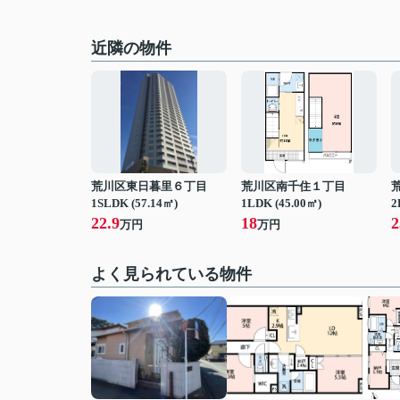
近隣の物件
荒川区東日暮里６丁目
荒川区南千住１丁目
1SLDK (57.14㎡)
1LDK (45.00㎡)
2
22.9
18
2
万円
万円
よく見られている物件