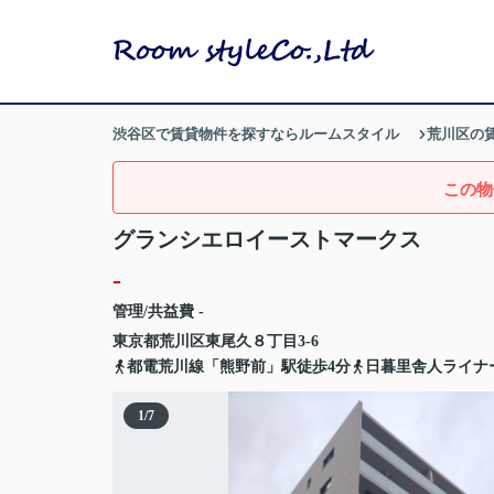
渋谷区で賃貸物件を探すならルームスタイル
荒川区の
この物
グランシエロイーストマークス
-
管理/共益費 -
東京都
荒川区
東尾久
８丁目3-6
都電荒川線「熊野前」駅徒歩4分
日暮里舎人ライナ
1
/
7