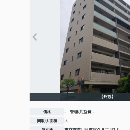
【外観】
価格
-
管理/共益費
-
間取り/面積
-/-
所在地
東京都
荒川区
東尾久
８丁目3-6