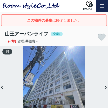
0
お気に入り
この物件の募集は終了しました。
山王アーバンライフ
空室0
-
(-/坪)
管理/共益費 -
1
/
2