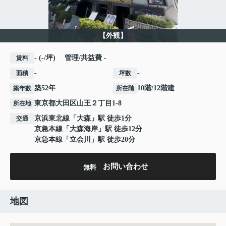
【外観】
- (-/坪) 管理/共益費 -
賃料
-
-
面積
坪数
築52年
10階/12階建
築年数
所在階
東京都
大田区
山王
２丁目1-8
所在地
京浜東北線
「
大森
」駅 徒歩1分
交通
京急本線
「
大森海岸
」駅 徒歩12分
京急本線
「
立会川
」駅 徒歩20分
お問い合わせ
無料
地図