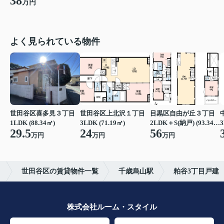
38
万円
よく見られている物件
世田谷区喜多見３丁目
世田谷区上北沢１丁目
目黒区自由が丘３丁目
1LDK (88.34㎡)
3LDK (71.19㎡)
2LDK＋S(納戸) (93.34㎡)
3
29.5
24
56
万円
万円
万円
ル
世田谷区の賃貸物件一覧
千歳烏山駅
粕谷3丁目戸建
株式会社ルーム・スタイル