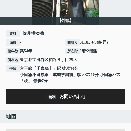
【外観】
- 管理/共益費 -
賃料
-
3LDK＋S(納戸)
面積
間取り
築54年
2階/2階建
築年数
所在階
東京都
世田谷区
粕谷
３丁目29-3
所在地
京王線
「
千歳烏山
」駅 徒歩10分
交通
小田急小田原線
「
成城学園前
」駅 バス10分 小田急バス
「榎」 停歩7分
お問い合わせ
無料
地図