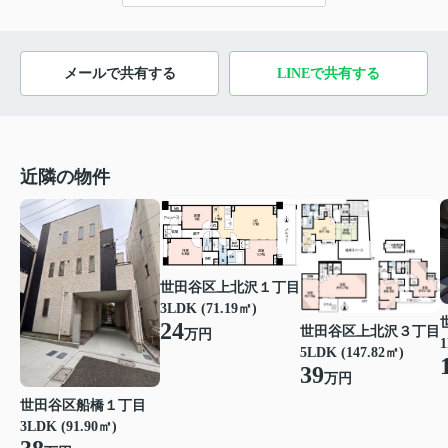
メールで共有する
LINEで共有する
近隣の物件
世田谷区上北沢１丁目
3LDK (71.19㎡)
24
世田谷区上北沢３丁目
万円
1
5LDK (147.82㎡)
39
万円
世田谷区船橋１丁目
3LDK (91.90㎡)