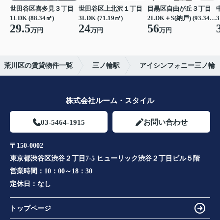
世田谷区喜多見３丁目
世田谷区上北沢１丁目
目黒区自由が丘３丁目
1LDK (88.34㎡)
3LDK (71.19㎡)
2LDK＋S(納戸) (93.34㎡)
3
29.5
24
56
万円
万円
万円
荒川区の賃貸物件一覧
三ノ輪駅
アイシンフォニー三ノ輪
株式会社ルーム・スタイル
03-5464-1915
お問い合わせ
〒150-0002
東京都渋谷区渋谷２丁目7-5 ヒューリック渋谷２丁目ビル５階
営業時間：
10：00～18：30
定休日：
なし
トップページ