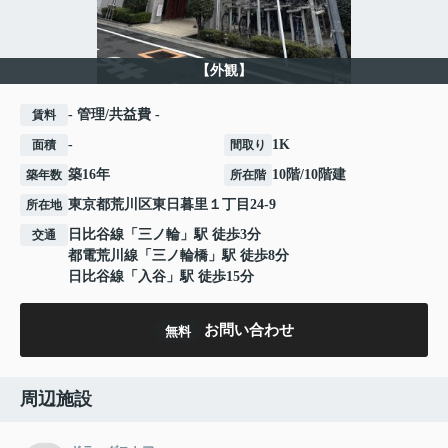
【外観】
- 管理/共益費 -
賃料
-
1K
面積
間取り
築16年
10階/10階建
築年数
所在階
東京都
荒川区
東日暮里
１丁目24-9
所在地
日比谷線
「
三ノ輪
」駅 徒歩3分
交通
都電荒川線
「
三ノ輪橋
」駅 徒歩8分
日比谷線
「
入谷
」駅 徒歩15分
お問い合わせ
無料
周辺施設