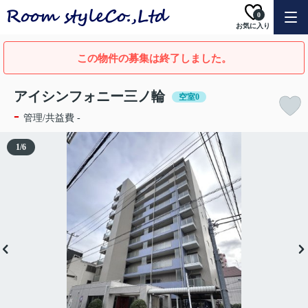
0
お気に入り
この物件の募集は終了しました。
アイシンフォニー三ノ輪
空室0
-
管理/共益費 -
1
/
6