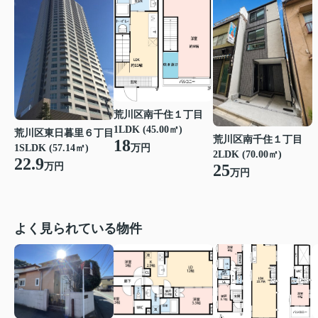
荒川区南千住１丁目
1LDK (45.00㎡)
荒川区東日暮里６丁目
荒川区南千住１丁目
18
1SLDK (57.14㎡)
万円
2LDK (70.00㎡)
22.9
万円
25
万円
よく見られている物件