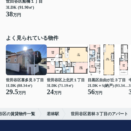
世田谷区船橋１丁目
3LDK (91.90㎡)
38
万円
よく見られている物件
世田谷区喜多見３丁目
世田谷区上北沢１丁目
目黒区自由が丘３丁目
1LDK (88.34㎡)
3LDK (71.19㎡)
2LDK＋S(納戸) (93.34㎡)
3
29.5
24
56
万円
万円
万円
谷区の賃貸物件一覧
若林駅
世田谷区若林３丁目のアパート