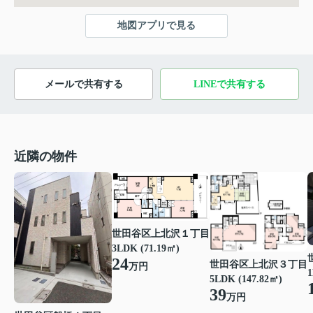
地図アプリで見る
メールで共有する
LINEで共有する
近隣の物件
世田谷区上北沢１丁目
3LDK (71.19㎡)
24
世田谷区上北沢３丁目
万円
1
5LDK (147.82㎡)
39
万円