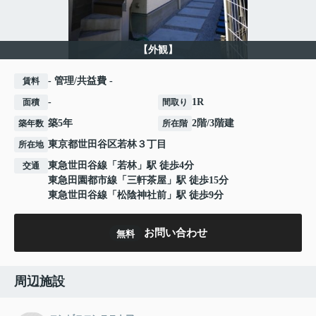
【外観】
- 管理/共益費 -
賃料
-
1R
面積
間取り
築5年
2階/3階建
築年数
所在階
東京都
世田谷区
若林
３丁目
所在地
東急世田谷線
「
若林
」駅 徒歩4分
交通
東急田園都市線
「
三軒茶屋
」駅 徒歩15分
東急世田谷線
「
松陰神社前
」駅 徒歩9分
お問い合わせ
無料
周辺施設