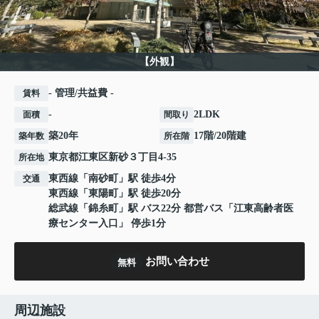
【外観】
- 管理/共益費 -
賃料
-
2LDK
面積
間取り
築20年
17階/20階建
築年数
所在階
東京都
江東区
新砂
３丁目4-35
所在地
東西線
「
南砂町
」駅 徒歩4分
交通
東西線
「
東陽町
」駅 徒歩20分
総武線
「
錦糸町
」駅 バス22分 都営バス「江東高齢者医
療センター入口」 停歩1分
お問い合わせ
無料
周辺施設