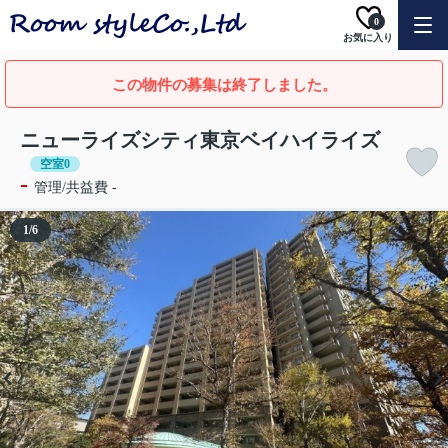
0
お気に入り
この物件の募集は終了しました。
ニューライズシティ東京ベイハイライズ
空室0
-
管理/共益費 -
1
/
6