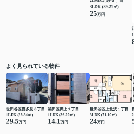
江東区北砂６丁目
3LDK (89.21㎡)
25
万円
1
よく見られている物件
世田谷区喜多見３丁目
墨田区押上１丁目
世田谷区上北沢１丁目
1LDK (88.34㎡)
1LDK (36.20㎡)
3LDK (71.19㎡)
29.5
14.1
24
万円
万円
万円