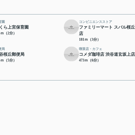
育園
コンビニエンスストア
くら上宮保育園
ファミリーマート スバル桜丘2
34ｍ（2分）
店
181ｍ（3分）
便局
喫茶店・カフェ
谷桜丘郵便局
コメダ珈琲店 渋谷道玄坂上店
85ｍ（5分）
473ｍ（6分）