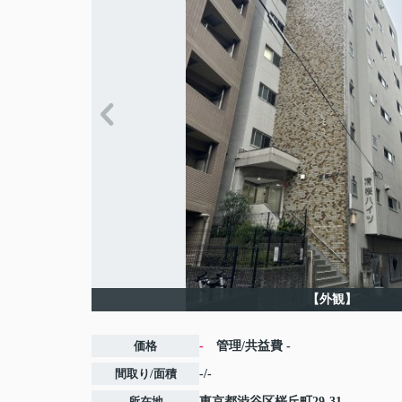
【外観】
価格
-
管理/共益費
-
間取り/面積
-/-
所在地
東京都
渋谷区
桜丘町
29-31