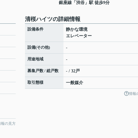
銀座線
「
渋谷
」駅 徒歩9分
清桜ハイツの詳細情報
設備条件
静かな環境
エレベーター
設備(その他)
-
用途地域
-
募集戸数 / 総戸数
- / 32戸
取引態様
一般媒介
情報
情報の見方