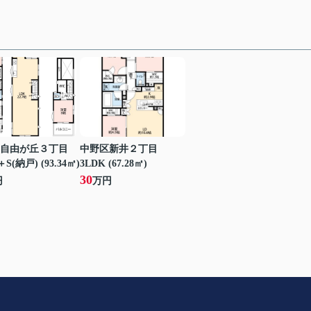
自由が丘３丁目
中野区新井２丁目
S(納戸) (93.34㎡)
3LDK (67.28㎡)
30
円
万円