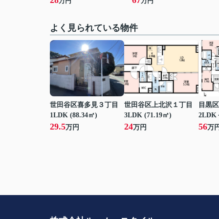
28
67
万円
万円
よく見られている物件
世田谷区喜多見３丁目
世田谷区上北沢１丁目
目黒区
1LDK (88.34㎡)
3LDK (71.19㎡)
2LDK＋
29.5
24
56
万円
万円
万