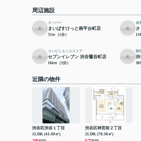
周辺施設
スーパー
保
まいばすけっと南平台町店
さ
53ｍ（1分）
1
コンビニエンスストア
郵
セブンイレブン 渋谷鶯谷町店
渋
184ｍ（3分）
3
近隣の物件
渋谷区渋谷１丁目
渋谷区神宮前２丁目
1LDK (41.49㎡)
2LDK (70.38㎡)