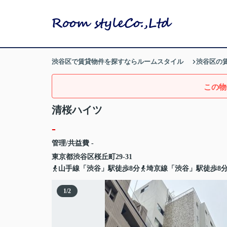
渋谷区で賃貸物件を探すならルームスタイル
渋谷区の
この物
清桜ハイツ
-
管理/共益費 -
東京都
渋谷区
桜丘町
29-31
山手線「渋谷」駅徒歩8分
埼京線「渋谷」駅徒歩8
1
/
2