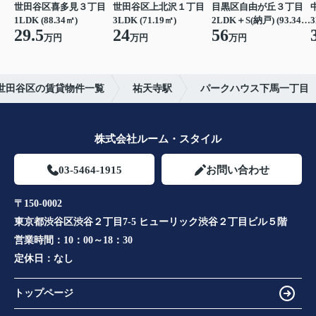
世田谷区喜多見３丁目
世田谷区上北沢１丁目
目黒区自由が丘３丁目
1LDK (88.34㎡)
3LDK (71.19㎡)
2LDK＋S(納戸) (93.34㎡)
3
29.5
24
56
万円
万円
万円
世田谷区の賃貸物件一覧
祐天寺駅
パークハウス下馬一丁目
株式会社ルーム・スタイル
03-5464-1915
お問い合わせ
〒150-0002
東京都渋谷区渋谷２丁目7-5 ヒューリック渋谷２丁目ビル５階
営業時間：
10：00～18：30
定休日：
なし
トップページ