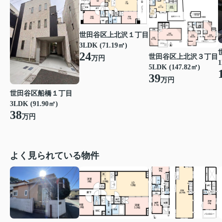
世田谷区上北沢１丁目
3LDK (71.19㎡)
24
世田谷区上北沢３丁目
万円
1
5LDK (147.82㎡)
39
万円
世田谷区船橋１丁目
3LDK (91.90㎡)
38
万円
よく見られている物件