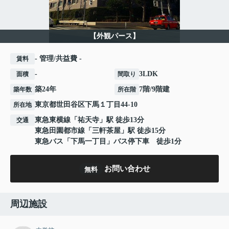
【外観パース】
- 管理/共益費 -
賃料
-
3LDK
面積
間取り
築24年
7階/9階建
築年数
所在階
東京都
世田谷区
下馬
１丁目44-10
所在地
東急東横線
「
祐天寺
」駅 徒歩13分
交通
東急田園都市線
「
三軒茶屋
」駅 徒歩15分
東急バス「下馬一丁目」バス停下車 徒歩1分
お問い合わせ
無料
周辺施設