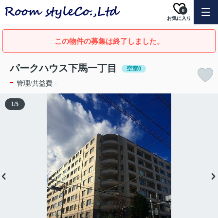
0
お気に入り
この物件の募集は終了しました。
パークハウス下馬一丁目
空室0
-
管理/共益費 -
1
/
5