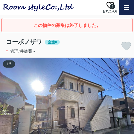
0
お気に入り
この物件の募集は終了しました。
コーポノザワ
空室0
-
管理/共益費 -
1
/
5