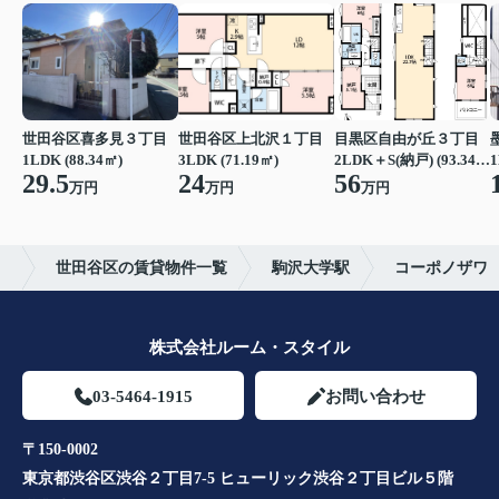
世田谷区喜多見３丁目
世田谷区上北沢１丁目
目黒区自由が丘３丁目
1LDK (88.34㎡)
3LDK (71.19㎡)
2LDK＋S(納戸) (93.34㎡)
1
29.5
24
56
万円
万円
万円
ル
世田谷区の賃貸物件一覧
駒沢大学駅
コーポノザワ
株式会社ルーム・スタイル
03-5464-1915
お問い合わせ
〒150-0002
東京都渋谷区渋谷２丁目7-5 ヒューリック渋谷２丁目ビル５階