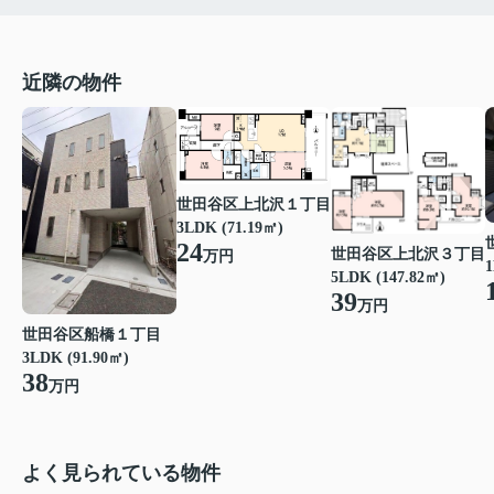
近隣の物件
世田谷区上北沢１丁目
3LDK (71.19㎡)
24
世田谷区上北沢３丁目
万円
1
5LDK (147.82㎡)
39
万円
世田谷区船橋１丁目
3LDK (91.90㎡)
38
万円
よく見られている物件