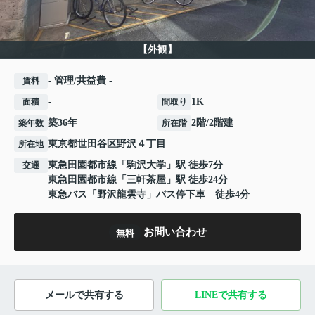
【外観】
- 管理/共益費 -
賃料
-
1K
面積
間取り
築36年
2階/2階建
築年数
所在階
東京都
世田谷区
野沢
４丁目
所在地
東急田園都市線
「
駒沢大学
」駅 徒歩7分
交通
東急田園都市線
「
三軒茶屋
」駅 徒歩24分
東急バス「野沢龍雲寺」バス停下車 徒歩4分
お問い合わせ
無料
メールで共有する
LINEで共有する