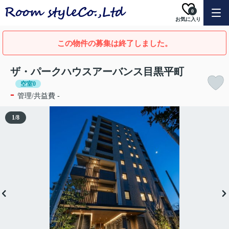
0
お気に入り
この物件の募集は終了しました。
ザ・パークハウスアーバンス目黒平町
空室0
-
管理/共益費 -
1
/
8