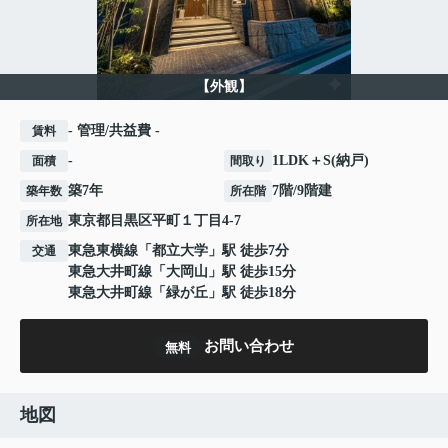
【外観】
- 管理/共益費 -
賃料
-
1LDK＋S(納戸)
面積
間取り
築7年
7階/9階建
築年数
所在階
東京都
目黒区
平町
１丁目4-7
所在地
東急東横線
「
都立大学
」駅 徒歩7分
交通
東急大井町線
「
大岡山
」駅 徒歩15分
東急大井町線
「
緑が丘
」駅 徒歩18分
お問い合わせ
無料
地図