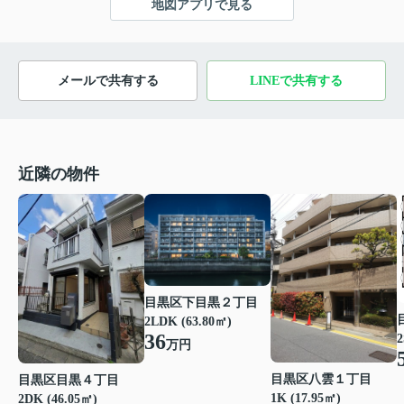
地図アプリで見る
メールで共有する
LINEで共有する
近隣の物件
目黒区下目黒２丁目
2LDK (63.80㎡)
36
2
万円
目黒区八雲１丁目
目黒区目黒４丁目
1K (17.95㎡)
2DK (46.05㎡)