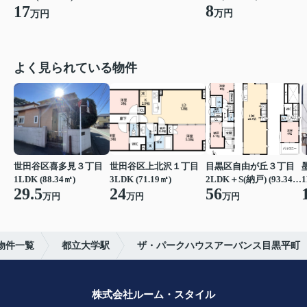
8
17
万円
万円
よく見られている物件
世田谷区喜多見３丁目
世田谷区上北沢１丁目
目黒区自由が丘３丁目
1LDK (88.34㎡)
3LDK (71.19㎡)
2LDK＋S(納戸) (93.34㎡)
1
29.5
24
56
万円
万円
万円
物件一覧
都立大学駅
ザ・パークハウスアーバンス目黒平町
株式会社ルーム・スタイル