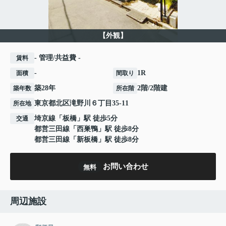
【外観】
- 管理/共益費 -
賃料
-
1R
面積
間取り
築28年
2階/2階建
築年数
所在階
東京都
北区
滝野川
６丁目35-11
所在地
埼京線
「
板橋
」駅 徒歩5分
交通
都営三田線
「
西巣鴨
」駅 徒歩8分
都営三田線
「
新板橋
」駅 徒歩8分
お問い合わせ
無料
周辺施設