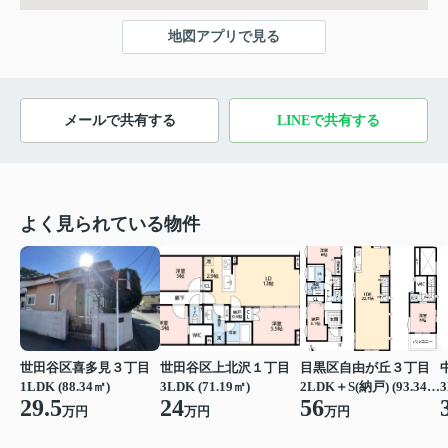
地図アプリで見る
メールで共有する
LINEで共有する
よく見られている物件
世田谷区喜多見３丁目
世田谷区上北沢１丁目
目黒区自由が丘３丁目
1LDK (88.34㎡)
3LDK (71.19㎡)
2LDK＋S(納戸) (93.34㎡)
3
29.5
24
56
万円
万円
万円