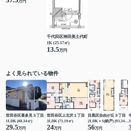
37.5
万円
千代田区神田美土代町
1K (25.17㎡)
13.5
万円
よく見られている物件
世田谷区喜多見３丁目
世田谷区上北沢１丁目
目黒区自由が丘３丁目
1LDK (88.34㎡)
3LDK (71.19㎡)
2LDK＋S(納戸) (93.34㎡)
3
29.5
24
56
万円
万円
万円