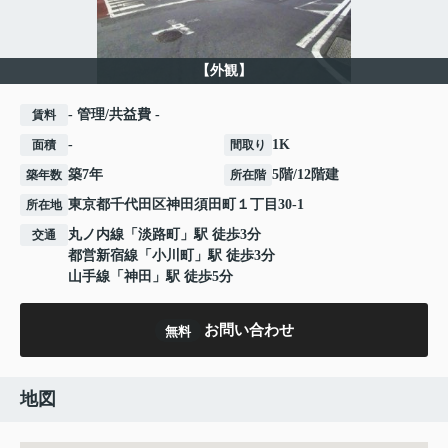
【外観】
- 管理/共益費 -
賃料
-
1K
面積
間取り
築7年
5階/12階建
築年数
所在階
東京都
千代田区
神田須田町
１丁目30-1
所在地
丸ノ内線
「
淡路町
」駅 徒歩3分
交通
都営新宿線
「
小川町
」駅 徒歩3分
山手線
「
神田
」駅 徒歩5分
お問い合わせ
無料
地図