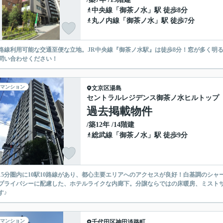
中央線
「
御茶ノ水
」駅 徒歩8分
丸ノ内線
「
御茶ノ水
」駅 徒歩7分
6路線利用可能な交通至便な立地。JR中央線『御茶ノ水駅』は徒歩8分！窓が多く明
問い合わせください！
マンション
文京区
湯島
セントラルレジデンス御茶ノ水ヒルトップ
過去掲載物件
/築12年 /14階建
総武線
「
御茶ノ水
」駅 徒歩9分
15分圏内に10駅10路線があり、都心主要エリアへのアクセスが良好！白基調のシ
プライバシーに配慮した、ホテルライクな内廊下。分譲ならではの床暖房、ミスト
す♪
マンション
千代田区
神田淡路町