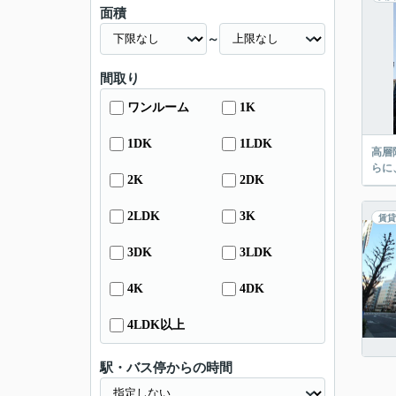
面積
～
間取り
ワンルーム
1K
1DK
1LDK
高層
らに
2K
2DK
2LDK
3K
賃貸
3DK
3LDK
4K
4DK
4LDK以上
駅・バス停からの時間