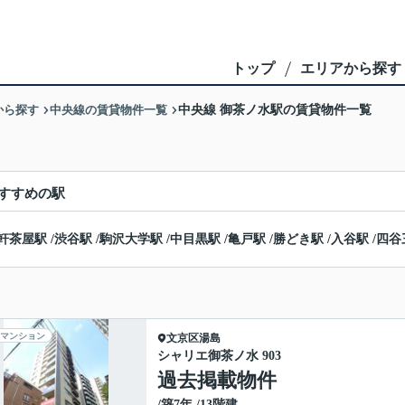
トップ
エリアから探す
から探す
中央線の賃貸物件一覧
中央線 御茶ノ水駅の賃貸物件一覧
すすめの駅
軒茶屋駅
/
渋谷駅
/
駒沢大学駅
/
中目黒駅
/
亀戸駅
/
勝どき駅
/
入谷駅
/
四谷
マンション
文京区
湯島
シャリエ御茶ノ水 903
過去掲載物件
/築7年 /13階建