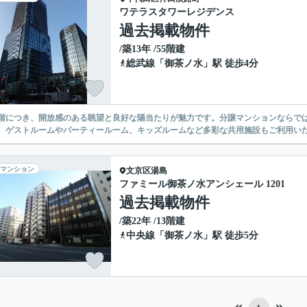
ワテラスタワーレジデンス
過去掲載物件
/築13年 /55階建
総武線
「
御茶ノ水
」駅 徒歩4分
階につき、開放感のある眺望と良好な陽当たりが魅力です。分譲マンションならで
、ゲストルームやパーティールーム、キッズルームなど多彩な共用施設もご利用い
マンション
文京区
湯島
ファミール御茶ノ水アンシェール 1201
過去掲載物件
/築22年 /13階建
中央線
「
御茶ノ水
」駅 徒歩5分