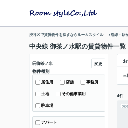
渋谷区で賃貸物件を探すならルームスタイル
沿線・駅
中央線 御茶ノ水駅の賃貸物件一覧
お
御茶ノ水
変更
物件種別
三
居住用
店舗
事務所
土地
その他事業用
4
件
駐車場
賃貸
アパート