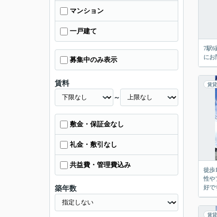
マンション
一戸建て
7駅
にお
募集中のみ表示
賃料
賃貸
～
敷金・保証金なし
礼金・敷引なし
共益費・管理費込み
徒歩
性や
好で
築年数
賃貸