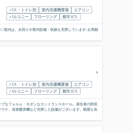
バス・トイレ別
室内洗濯機置場
エアコン
バルコニー
フローリング
都市ガス
るい室内は、水回りや室内設備・収納も充実しています♪お気軽
バス・トイレ別
室内洗濯機置場
エアコン
バルコニー
フローリング
都市ガス
ャープなフォルム・モダンなエントランスホール。居住者の防犯
サウナ、浴室暖房機など充実した設備がございます。眺望も良