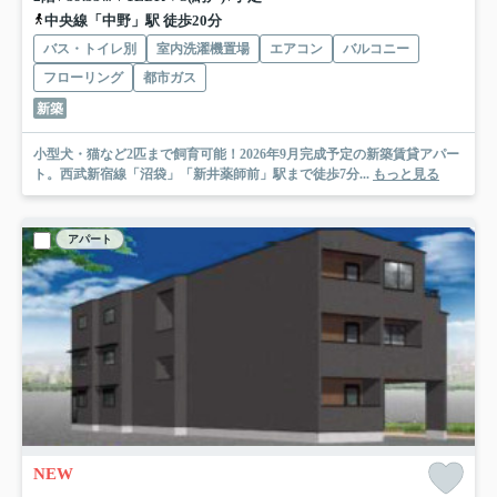
中央線「中野」駅 徒歩20分
バス・トイレ別
室内洗濯機置場
エアコン
バルコニー
フローリング
都市ガス
新築
小型犬・猫など2匹まで飼育可能！2026年9月完成予定の新築賃貸アパー
ト。西武新宿線「沼袋」「新井薬師前」駅まで徒歩7分...
もっと見る
アパート
NEW