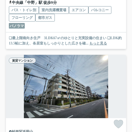
中央線「中野」駅 徒歩9分
バス・トイレ別
室内洗濯機置場
エアコン
バルコニー
フローリング
都市ガス
パノラマ
❑最上階南向き住戸 3LDK67㎡のゆとりと充実設備の住まい ❑LDK約
13.5帖に加え、各居室もしっかりとした広さを確...
もっと見る
賃貸マンション
杉並区浜田山