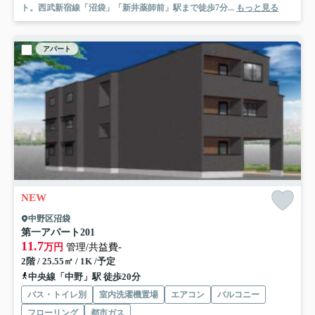
ト。西武新宿線「沼袋」「新井薬師前」駅まで徒歩7分...
もっと見る
アパート
NEW
中野区沼袋
第一アパート
201
11.7
万円
管理/共益費-
2階 / 25.55㎡ / 1K /予定
中央線「中野」駅 徒歩20分
バス・トイレ別
室内洗濯機置場
エアコン
バルコニー
フローリング
都市ガス