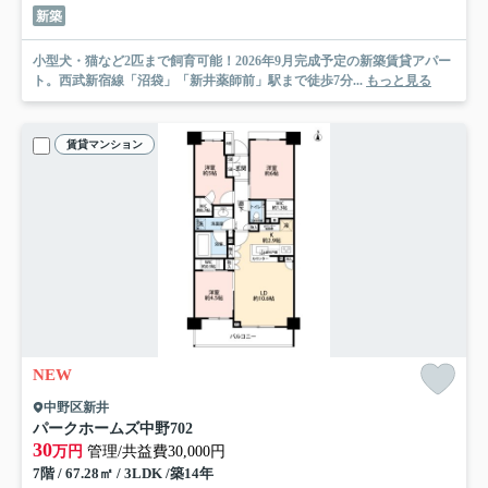
新築
小型犬・猫など2匹まで飼育可能！2026年9月完成予定の新築賃貸アパー
ト。西武新宿線「沼袋」「新井薬師前」駅まで徒歩7分...
もっと見る
賃貸マンション
NEW
中野区新井
パークホームズ中野
702
30
万円
管理/共益費30,000円
7階 / 67.28㎡ / 3LDK /築14年