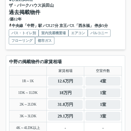
ザ・パークハウス浜田山
過去掲載物件
/築12年
中央線「中野」駅 バス27分 京王バス「西永福」 停歩5分
バス・トイレ別
室内洗濯機置場
エアコン
バルコニー
フローリング
都市ガス
中野の掲載物件の家賃相場
家賃相場
空室件数
1R～1K
12.6万円
4室
1DK～1LDK
18万円
1室
2K～2LDK
31.8万円
1室
3K～3LDK
29.1万円
3室
4K～4LDK以上
-
-