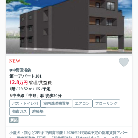
NEW
中野区沼袋
第一アパート
101
12.8
万円
管理/共益費-
1階 / 29.52㎡ / 1K /予定
中央線「中野」駅 徒歩20分
バス・トイレ別
室内洗濯機置場
エアコン
フローリング
都市ガス
駐輪場
新築
小型犬・猫など2匹まで飼育可能！2026年9月完成予定の新築賃貸アパー