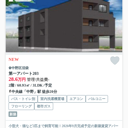
NEW
中野区沼袋
第一アパート
203
28.6
万円
管理/共益費-
2階 / 60.93㎡ / 3LDK /予定
中央線「中野」駅 徒歩20分
バス・トイレ別
室内洗濯機置場
エアコン
バルコニー
フローリング
都市ガス
新築
小型犬・猫など2匹まで飼育可能！2026年9月完成予定の新築賃貸アパー