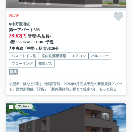
NEW
中野区沼袋
第一アパート
303
28.6
万円
管理/共益費-
3階 / 55.82㎡ / 3LDK /予定
中央線「中野」駅 徒歩20分
バス・トイレ別
室内洗濯機置場
エアコン
バルコニー
フローリング
都市ガス
新築
小型犬・猫など2匹まで飼育可能！2026年9月完成予定の新築賃貸アパー
ト。西武新宿線「沼袋」「新井薬師前」駅まで徒歩7分...
もっと見る
アパート