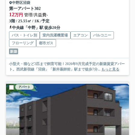
中野区沼袋
第一アパート
302
12
万円
管理/共益費-
3階 / 25.55㎡ / 1K /予定
中央線「中野」駅 徒歩20分
バス・トイレ別
室内洗濯機置場
エアコン
バルコニー
フローリング
都市ガス
新築
小型犬・猫など2匹まで飼育可能！2026年9月完成予定の新築賃貸アパー
ト。西武新宿線「沼袋」「新井薬師前」駅まで徒歩7分...
もっと見る
アパート