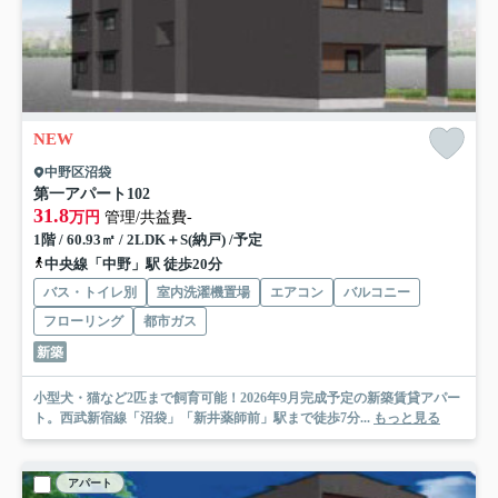
NEW
中野区沼袋
第一アパート
102
31.8
万円
管理/共益費-
1階 / 60.93㎡ / 2LDK＋S(納戸) /予定
中央線「中野」駅 徒歩20分
バス・トイレ別
室内洗濯機置場
エアコン
バルコニー
フローリング
都市ガス
新築
小型犬・猫など2匹まで飼育可能！2026年9月完成予定の新築賃貸アパー
ト。西武新宿線「沼袋」「新井薬師前」駅まで徒歩7分...
もっと見る
アパート