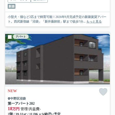
新築
小型犬・猫など2匹まで飼育可能！2026年9月完成予定の新築賃貸アパー
ト。西武新宿線「沼袋」「新井薬師前」駅まで徒歩7分...
もっと見る
アパート
NEW
中野区沼袋
第一アパート
202
18
万円
管理/共益費-
2階 / 39.33㎡ / 1LDK＋S(納戸) /予定