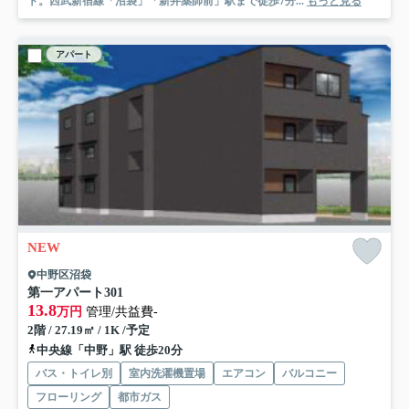
ト。西武新宿線「沼袋」「新井薬師前」駅まで徒歩7分...
もっと見る
アパート
NEW
中野区沼袋
第一アパート
301
13.8
万円
管理/共益費-
2階 / 27.19㎡ / 1K /予定
中央線「中野」駅 徒歩20分
バス・トイレ別
室内洗濯機置場
エアコン
バルコニー
フローリング
都市ガス