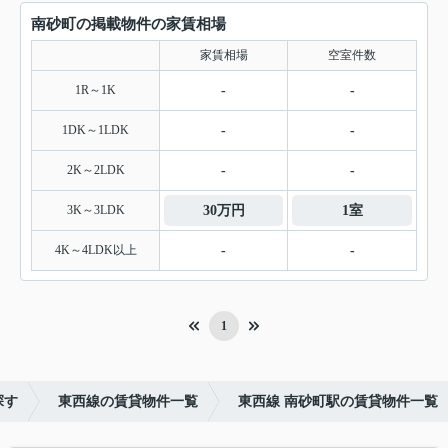
南砂町の掲載物件の家賃相場
家賃相場
空室件数
1R～1K
-
-
1DK～1LDK
-
-
2K～2LDK
-
-
3K～3LDK
30万円
1室
4K～4LDK以上
-
-
1
探す
東西線の賃貸物件一覧
東西線 南砂町駅の賃貸物件一覧