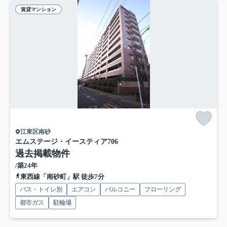
賃貸マンション
江東区南砂
エムステージ・イースティア
706
過去掲載物件
/築24年
東西線「南砂町」駅 徒歩7分
バス・トイレ別
エアコン
バルコニー
フローリング
都市ガス
駐輪場