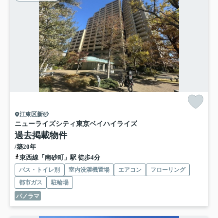
江東区新砂
ニューライズシティ東京ベイハイライズ
過去掲載物件
/築20年
東西線「南砂町」駅 徒歩4分
バス・トイレ別
室内洗濯機置場
エアコン
フローリング
都市ガス
駐輪場
パノラマ