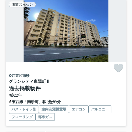
賃貸マンション
江東区南砂
グランシティ東陽町Ⅱ
過去掲載物件
/築22年
東西線「南砂町」駅 徒歩9分
バス・トイレ別
室内洗濯機置場
エアコン
バルコニー
フローリング
都市ガス