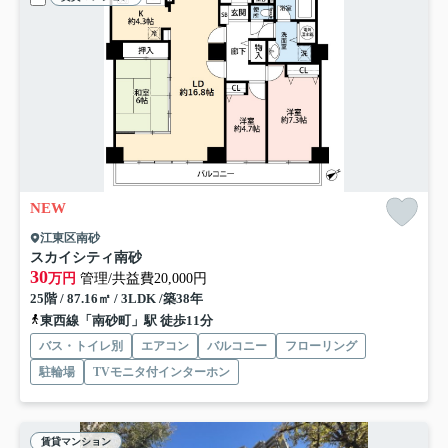
NEW
江東区南砂
スカイシティ南砂
30
万円
管理/共益費20,000円
25階 / 87.16㎡ / 3LDK /築38年
東西線「南砂町」駅 徒歩11分
バス・トイレ別
エアコン
バルコニー
フローリング
駐輪場
TVモニタ付インターホン
賃貸マンション