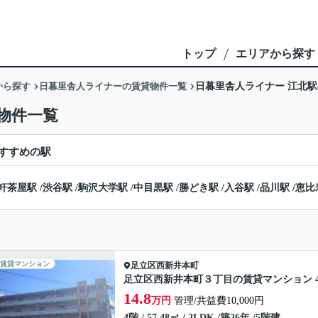
トップ
エリアから探す
から探す
日暮里舎人ライナーの賃貸物件一覧
日暮里舎人ライナー 江北
物件一覧
すすめの駅
軒茶屋駅
/
渋谷駅
/
駒沢大学駅
/
中目黒駅
/
勝どき駅
/
入谷駅
/
品川駅
/
恵比
賃貸マンション
足立区
西新井本町
足立区西新井本町３丁目の賃貸マンション 4
14.8
万円
管理/共益費10,000円
4階 / 57.48㎡ / 2LDK /築26年 /5階建