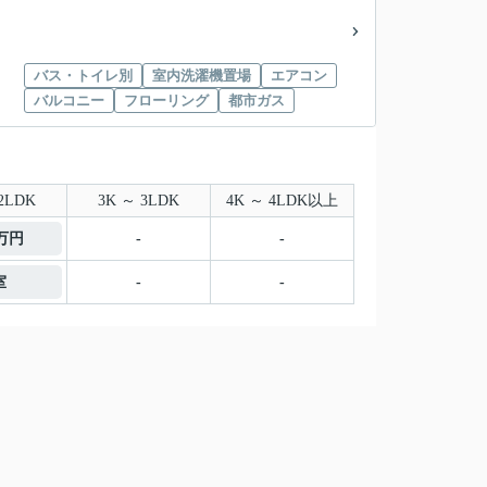
バス・トイレ別
室内洗濯機置場
エアコン
バルコニー
フローリング
都市ガス
2LDK
3K ～ 3LDK
4K ～ 4LDK以上
8万円
-
-
室
-
-