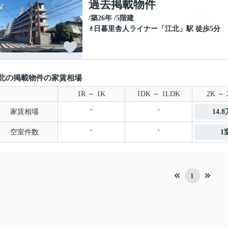
過去掲載物件
/築26年 /5階建
日暮里舎人ライナー
「
江北
」駅 徒歩5分
北の掲載物件の家賃相場
1R ～ 1K
1DK ～ 1LDK
2K ～ 
-
-
家賃相場
14.
-
-
空室件数
1
1