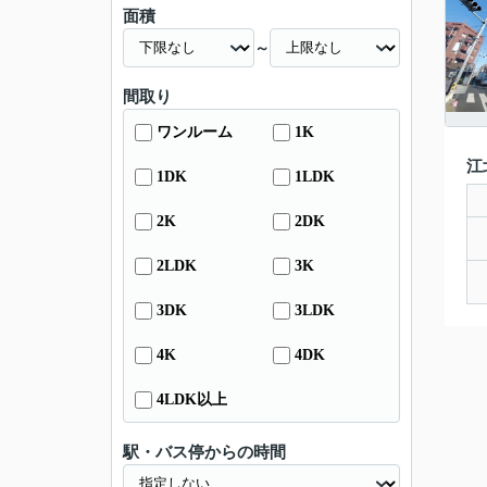
面積
～
間取り
ワンルーム
1K
江
1DK
1LDK
2K
2DK
2LDK
3K
3DK
3LDK
4K
4DK
4LDK以上
駅・バス停からの時間