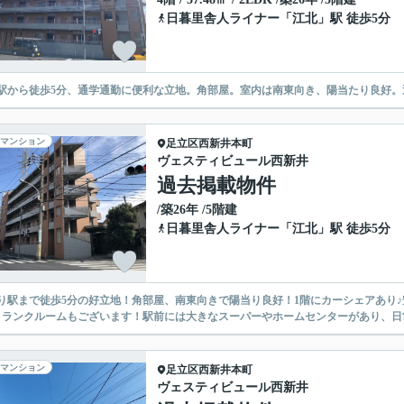
日暮里舎人ライナー
「
江北
」駅 徒歩5分
駅から徒歩5分、通学通勤に便利な立地。角部屋。室内は南東向き、陽当たり良好
マンション
足立区
西新井本町
ヴェスティビュール西新井
過去掲載物件
/築26年 /5階建
日暮里舎人ライナー
「
江北
」駅 徒歩5分
り駅まで徒歩5分の好立地！角部屋、南東向きで陽当り良好！1階にカーシェアあり
トランクルームもございます！駅前には大きなスーパーやホームセンターがあり、日
マンション
足立区
西新井本町
ヴェスティビュール西新井