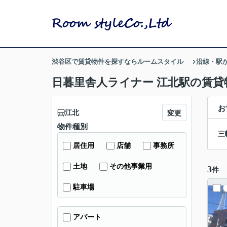
渋谷区で賃貸物件を探すならルームスタイル
沿線・駅
日暮里舎人ライナー 江北駅の賃貸
お
江北
変更
物件種別
三
居住用
店舗
事務所
土地
その他事業用
3
件
駐車場
アパート