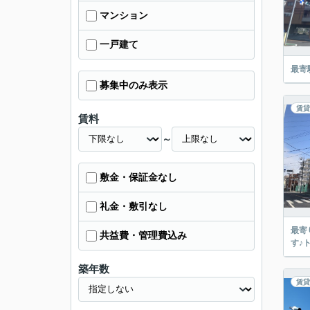
マンション
一戸建て
最寄
募集中のみ表示
賃貸
賃料
～
敷金・保証金なし
礼金・敷引なし
最寄
共益費・管理費込み
す♪
築年数
賃貸