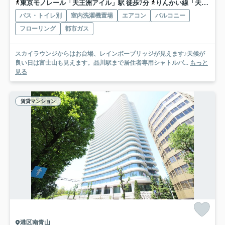
東京モノレール「天王洲アイル」駅 徒歩7分
りんかい線「天王洲アイル」駅 徒歩11分
バス・トイレ別
室内洗濯機置場
エアコン
バルコニー
フローリング
都市ガス
スカイラウンジからはお台場、レインボーブリッジが見えます♪天候が
良い日は富士山も見えます。品川駅まで居住者専用シャトルバ...
もっと
見る
賃貸マンション
港区南青山