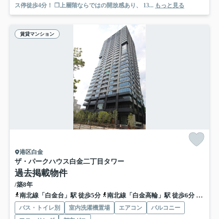
ス停徒歩4分！ ❒上層階ならではの開放感あり、 13...
もっと見る
賃貸マンション
港区白金
ザ・パークハウス白金二丁目タワー
過去掲載物件
/築8年
南北線「白金台」駅 徒歩5分
南北線「白金高輪」駅 徒歩6分
都営三
バス・トイレ別
室内洗濯機置場
エアコン
バルコニー