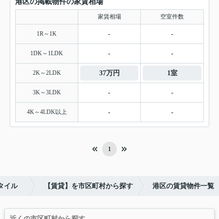
港区の掲載物件の家賃相場
家賃相場
空室件数
1R～1K
-
-
1DK～1LDK
-
-
2K～2LDK
37万円
1室
3K～3LDK
-
-
4K～4LDK以上
-
-
1
スタイル
【賃貸】を市区町村から探す
港区の賃貸物件一覧
近くの市区町村から探す