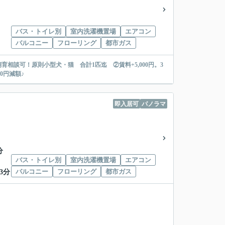
バス・トイレ別
室内洗濯機置場
エアコン
バルコニー
フローリング
都市ガス
育相談可！原則小型犬・猫 合計1匹迄 ②賃料+5,000円。3
0円減額♪
即入居可
パノラマ
分
バス・トイレ別
室内洗濯機置場
エアコン
バルコニー
フローリング
都市ガス
3分