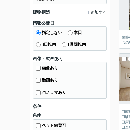
建物構造
追加する
情報公開日
指定しない
本日
閑静
つの
3日以内
1週間以内
画像・動画あり
画像あり
動画あり
パノラマあり
条件
❑南
条件
❑駐
❑床
ペット飼育可
❑全