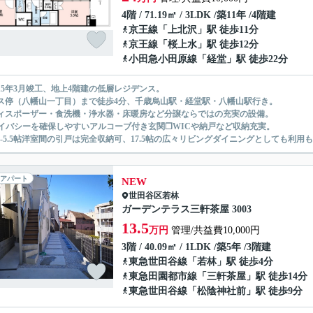
4階 / 71.19㎡ / 3LDK /築11年 /4階建
京王線
「
上北沢
」駅 徒歩11分
京王線
「
桜上水
」駅 徒歩12分
小田急小田原線
「
経堂
」駅 徒歩22分
015年3月竣工、地上4階建の低層レジデンス。
ス停（八幡山一丁目）まで徒歩4分、千歳烏山駅・経堂駅・八幡山駅行き。
ィスポーザー・食洗機・浄水器・床暖房など分譲ならではの充実の設備。
イバシーを確保しやすいアルコーブ付き玄関❒WICや納戸など収納充実。
D-5.5帖洋室間の引戸は完全収納可、17.5帖の広々リビングダイニングとしても利用
アパート
NEW
世田谷区
若林
ガーデンテラス三軒茶屋 3003
13.5
万円
管理/共益費10,000円
3階 / 40.09㎡ / 1LDK /築5年 /3階建
東急世田谷線
「
若林
」駅 徒歩4分
東急田園都市線
「
三軒茶屋
」駅 徒歩14分
東急世田谷線
「
松陰神社前
」駅 徒歩9分