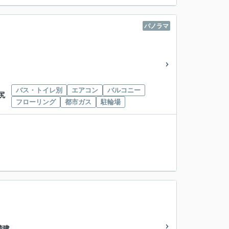
パノラマ
バス・トイレ別
エアコン
バルコニー
尻
フローリング
都市ガス
駐輪場
3階建