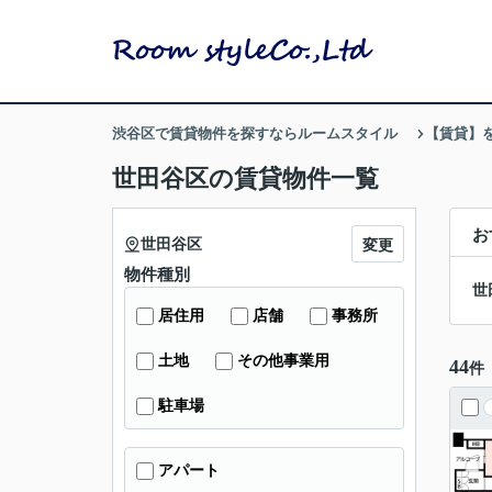
渋谷区で賃貸物件を探すならルームスタイル
【賃貸】
世田谷区の賃貸物件一覧
お
世田谷区
変更
物件種別
世
居住用
店舗
事務所
土地
その他事業用
44
件
駐車場
アパート