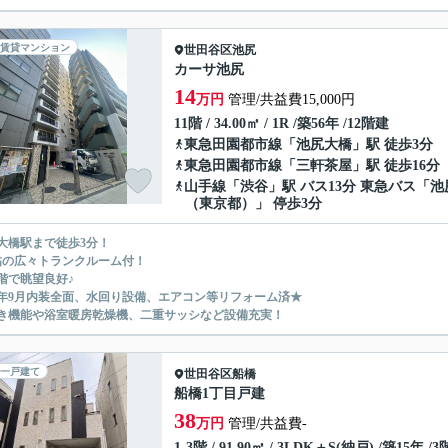
賃貸マンション
世田谷区
池尻
カーサ池尻
14
万円
管理/共益費15,000円
11階 / 34.00㎡ / 1R /築56年 /12階建
東急田園都市線
「
池尻大橋
」駅 徒歩3分
東急田園都市線
「
三軒茶屋
」駅 徒歩16分
山手線
「
渋谷
」駅 バス13分 東急バス「池
（東京都）」 停歩3分
大橋駅まで徒歩3分！
帖の広々トランクルーム付！
階で眺望良好♪
20年9月内装全面、水回り設備、エアコン等リフォーム済★
き機能や浴室暖房乾燥機、二重サッシなど設備充実！
一戸建て
世田谷区
船橋
船橋1丁目戸建
38
万円
管理/共益費-
1-3階 / 91.90㎡ / 3LDK＋S(納戸) /築15年 /