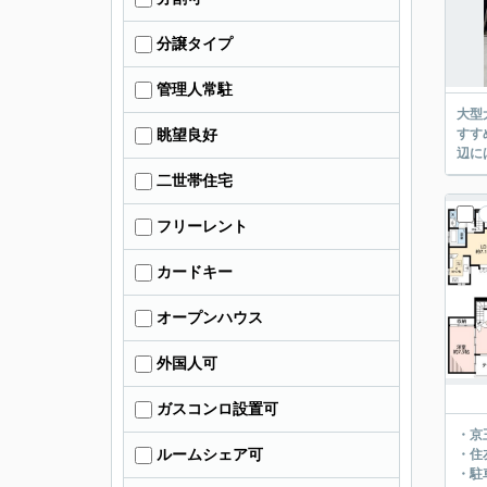
分譲タイプ
管理人常駐
大型
すす
眺望良好
辺に
二世帯住宅
フリーレント
カードキー
オープンハウス
外国人可
ガスコンロ設置可
・京
ルームシェア可
・住
・駐