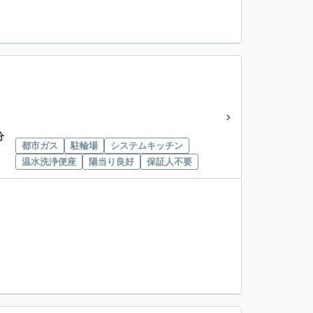
分
都市ガス
駐輪場
システムキッチン
温水洗浄便座
陽当り良好
保証人不要