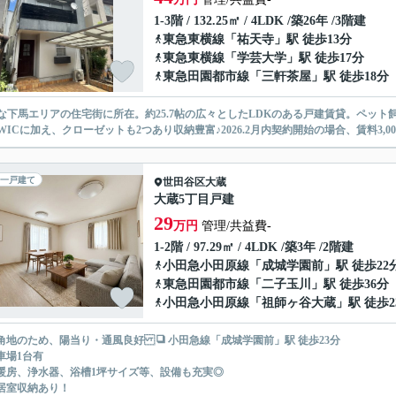
1-3階 / 132.25㎡ / 4LDK /築26年 /3階建
東急東横線
「
祐天寺
」駅 徒歩13分
東急東横線
「
学芸大学
」駅 徒歩17分
東急田園都市線
「
三軒茶屋
」駅 徒歩18分
な下馬エリアの住宅街に所在。約25.7帖の広々としたLDKのある戸建賃貸。ペット飼
WICに加え、クローゼットも2つあり収納豊富♪2026.2月内契約開始の場合、賃料3,00
一戸建て
世田谷区
大蔵
大蔵5丁目戸建
29
万円
管理/共益費-
1-2階 / 97.29㎡ / 4LDK /築3年 /2階建
小田急小田原線
「
成城学園前
」駅 徒歩22
東急田園都市線
「
二子玉川
」駅 徒歩36分
小田急小田原線
「
祖師ヶ谷大蔵
」駅 徒歩2
角地のため、陽当り・通風良好 ❑ 小田急線「成城学園前」駅 徒歩23分
車場1台有
暖房、浄水器、浴槽1坪サイズ等、設備も充実◎
居室収納あり！