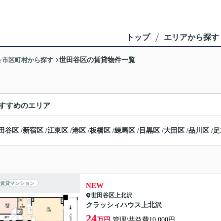
トップ
エリアから探す
を市区町村から探す
世田谷区の賃貸物件一覧
すすめのエリア
田谷区
/
新宿区
/
江東区
/
港区
/
板橋区
/
練馬区
/
目黒区
/
大田区
/
品川区
/
足
賃貸マンション
NEW
世田谷区
上北沢
クラッシィハウス上北沢
24
万円
管理/共益費10,000円