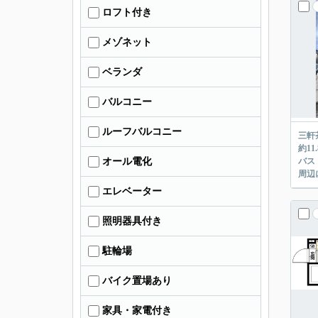
ロフト付き
メゾネット
ベランダ
バルコニー
ルーフバルコニー
三軒
約1
オール電化
バス
周辺
エレベーター
照明器具付き
駐輪場
バイク置場あり
家具・家電付き