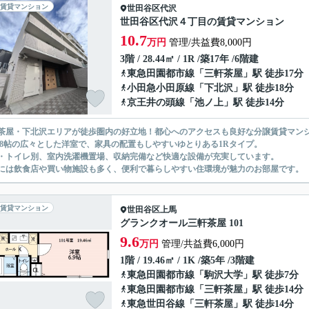
賃貸マンション
世田谷区
代沢
世田谷区代沢４丁目の賃貸マンション
10.7
万円
管理/共益費8,000円
3階 / 28.44㎡ / 1R /築17年 /6階建
東急田園都市線
「
三軒茶屋
」駅 徒歩17分
小田急小田原線
「
下北沢
」駅 徒歩18分
京王井の頭線
「
池ノ上
」駅 徒歩14分
茶屋・下北沢エリアが徒歩圏内の好立地！都心へのアクセスも良好な分譲賃貸マン
1.8帖の広々とした洋室で、家具の配置もしやすいゆとりある1Rタイプ。
・トイレ別、室内洗濯機置場、収納完備など快適な設備が充実しています。
には飲食店や買い物施設も多く、便利で暮らしやすい住環境が魅力のお部屋です。
賃貸マンション
世田谷区
上馬
グランクオール三軒茶屋 101
9.6
万円
管理/共益費6,000円
1階 / 19.46㎡ / 1K /築5年 /3階建
東急田園都市線
「
駒沢大学
」駅 徒歩7分
東急田園都市線
「
三軒茶屋
」駅 徒歩14分
東急世田谷線
「
三軒茶屋
」駅 徒歩14分