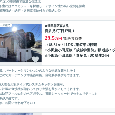
アコン5基完備で快適な住環境
下室にはエコカラットを採用し、デザイン性の高い空間を演出
屋裏収納・納戸・各居室収納付きで収納力◎
一戸建て
世田谷区
喜多見
喜多見3丁目戸建 1
29.5
万円
管理/共益費-
- / 88.34㎡ / 1LDK /築47年 /2階建
小田急小田原線
「
成城学園前
」駅 徒歩21
小田急小田原線
「
喜多見
」駅 徒歩24分
婦、パートナーとマンションのような快適な暮らしを！
なのでガーデニングや楽器可能。自宅兼事務所もできます。
型大理石天板ドイツ式システムキッチンを採用。
レ社製の食洗機が備わっており生活を豊かにしてくれます。
は防犯フィルム付のペアガラス、電動シャッター付でセキュリティにも
希少戸建です。
は、お問い合わせ下さい！