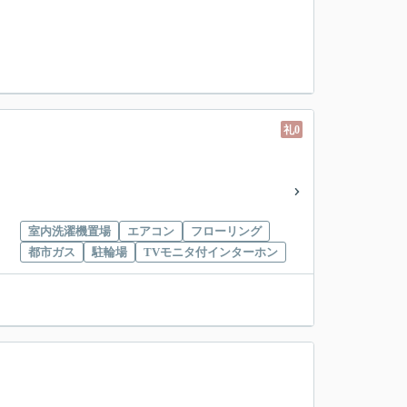
礼0
室内洗濯機置場
エアコン
フローリング
都市ガス
駐輪場
TVモニタ付インターホン