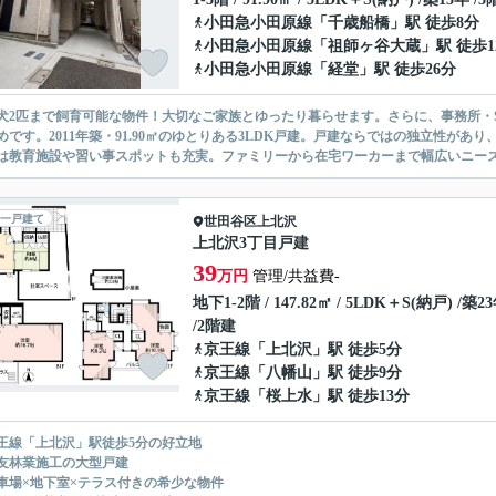
小田急小田原線
「
千歳船橋
」駅 徒歩8分
小田急小田原線
「
祖師ヶ谷大蔵
」駅 徒歩1
小田急小田原線
「
経堂
」駅 徒歩26分
犬2匹まで飼育可能な物件！大切なご家族とゆったり暮らせます。さらに、事務所・
めです。2011年築・91.90㎡のゆとりある3LDK戸建。戸建ならではの独立性が
は教育施設や習い事スポットも充実。ファミリーから在宅ワーカーまで幅広いニー
一戸建て
世田谷区
上北沢
上北沢3丁目戸建
39
万円
管理/共益費-
地下1-2階 / 147.82㎡ / 5LDK＋S(納戸) /築2
/2階建
京王線
「
上北沢
」駅 徒歩5分
京王線
「
八幡山
」駅 徒歩9分
京王線
「
桜上水
」駅 徒歩13分
王線「上北沢」駅徒歩5分の好立地
友林業施工の大型戸建
車場×地下室×テラス付きの希少な物件