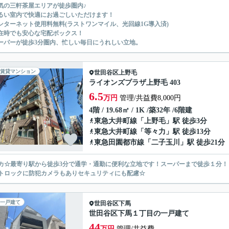
気の三軒茶屋エリアが徒歩圏内♪
るい室内で快適にお過ごしいただけます！
ンターネット使用料無料(ラストワンマイル、光回線1G導入済)
在時でも安心な宅配ボックス！
ーパーが徒歩3分圏内、忙しい毎日にうれしい立地。
賃貸マンション
世田谷区
上野毛
ライオンズプラザ上野毛 403
6.5
万円
管理/共益費8,000円
4階 / 19.68㎡ / 1K /築32年 /6階建
東急大井町線
「
上野毛
」駅 徒歩3分
東急大井町線
「
等々力
」駅 徒歩13分
東急田園都市線
「
二子玉川
」駅 徒歩21分
カ☆最寄り駅から徒歩3分で通学・通勤に便利な立地です！スーパーまで徒歩１分！
トロックに防犯カメラもありセキュリティにも配慮☆
一戸建て
世田谷区
下馬
世田谷区下馬１丁目の一戸建て
44
万円
管理/共益費-