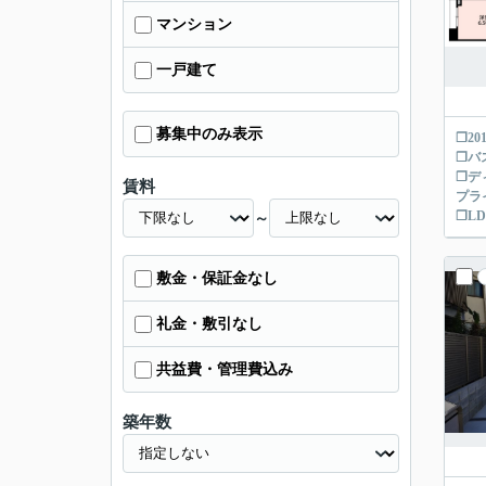
マンション
一戸建て
募集中のみ表示
❒2
❒バ
❒デ
賃料
プラ
❒L
～
敷金・保証金なし
礼金・敷引なし
共益費・管理費込み
築年数