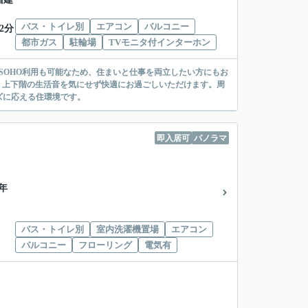
バス・トイレ別
エアコン
バルコニー
2分
都市ガス
駐輪場
TVモニタ付インターホン
SOHO利用も可能なため、住まいと仕事を両立したい方にもお
あり、上下階の生活音を気にせず快適にお過ごしいただけます。周
ズに応える住環境です。
即入居可
パノラマ
3年
バス・トイレ別
室内洗濯機置場
エアコン
バルコニー
フローリング
電気有