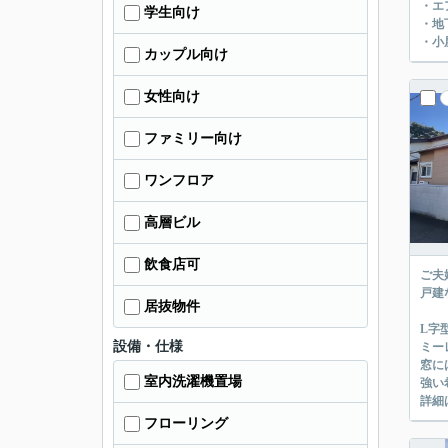
・エ
学生向け
・地
・小
カップル向け
女性向け
ファミリー向け
ワンフロア
高層ビル
飲食店可
ご夫
戸建
居抜物件
L字
設備・仕様
ミー
窓に
室内洗濯機置場
強い
詳細
フローリング