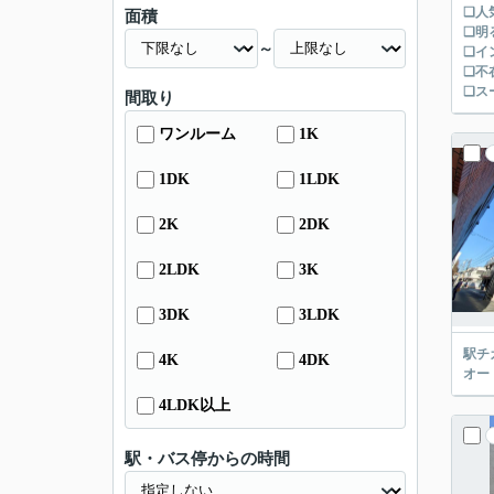
❑人
面積
❑明
～
❑イ
❏不
❏ス
間取り
ワンルーム
1K
1DK
1LDK
2K
2DK
2LDK
3K
3DK
3LDK
駅チ
4K
4DK
オー
4LDK以上
駅・バス停からの時間