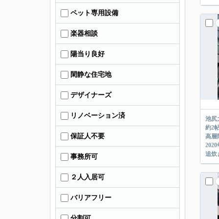
ペット専用設備
楽器相談
陽当り良好
閑静な住宅地
デザイナーズ
リノベーション済
池尻
約2
保証人不要
高層
20
追炊
事務所可
２人入居可
バリアフリー
分割可