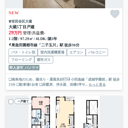
NEW
世田谷区大蔵
大蔵5丁目戸建
29
万円
管理/共益費-
1-2階 / 97.29㎡ / 4LDK /築3年
東急田園都市線「二子玉川」駅 徒歩36分
バス・トイレ別
室内洗濯機置場
エアコン
バルコニー
フローリング
都市ガス
即入居可
パノラマ
❑南角地のため、陽当り・通風良好 ❑ 小田急線「成城学園前」駅 徒歩
23分 ❑駐車場1台有 ❑床暖房、浄水器、浴槽1坪サ...
もっと見る
一戸建て