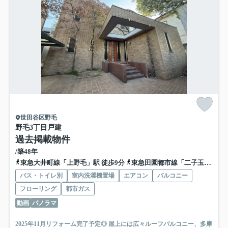
世田谷区野毛
野毛3丁目戸建
過去掲載物件
/築48年
東急大井町線「上野毛」駅 徒歩9分
東急田園都市線「二子玉川」駅 徒歩18分
バス・トイレ別
室内洗濯機置場
エアコン
バルコニー
フローリング
都市ガス
動画
パノラマ
2025年11月リフォーム完了予定◎ 屋上には広々ルーフバルコニー、多摩