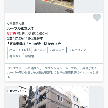
目黒区八雲
ルーブル都立大学
8
万円
管理/共益費10,000円
2階 / 17.95㎡ / 1K /築26年
東急東横線「自由が丘」駅 徒歩18分
バス・トイレ別
エアコン
バルコニー
フローリング
都市ガス
駐輪場
TDFエステートの分譲シリーズマンション「ルーブル」。緑道が近く、
スーパー等のお買い物施設が充実しており住環境良好です♪...
もっと見
る
賃貸マンション