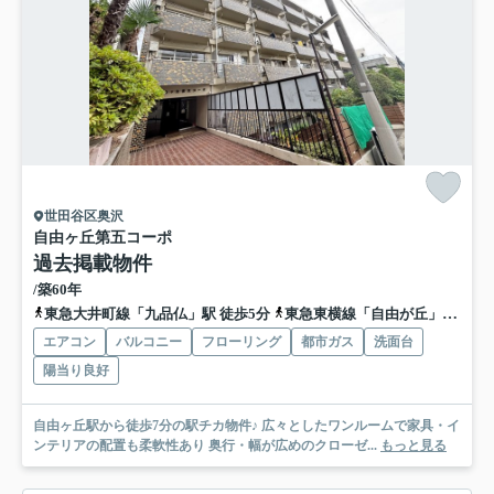
世田谷区奥沢
自由ヶ丘第五コーポ
過去掲載物件
/築60年
東急大井町線「九品仏」駅 徒歩5分
東急東横線「自由が丘」駅 徒歩7分
エアコン
バルコニー
フローリング
都市ガス
洗面台
陽当り良好
自由ヶ丘駅から徒歩7分の駅チカ物件♪ 広々としたワンルームで家具・イ
ンテリアの配置も柔軟性あり 奥行・幅が広めのクローゼ...
もっと見る