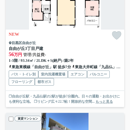
NEW
目黒区自由が丘
自由が丘3丁目戸建
56
万円
管理/共益費-
1-3階 / 93.34㎡ / 2LDK＋S(納戸) /築2年
東急東横線「自由が丘」駅 徒歩7分
東急大井町線「九品仏」駅 徒歩7分
バス・トイレ別
室内洗濯機置場
エアコン
バルコニー
フローリング
都市ガス
❒自由が丘駅・九品仏駅の2駅が徒歩7分圏内。日々の通勤・お出かけに
も便利な立地。 ❒リビング広々22.7帖！開放的な空間...
もっと見る
賃貸マンション