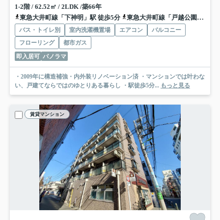
1-2階 / 62.52㎡ / 2LDK /築66年
東急大井町線「下神明」駅 徒歩5分
東急大井町線「戸越公園」駅 徒歩11分
バス・トイレ別
室内洗濯機置場
エアコン
バルコニー
フローリング
都市ガス
即入居可
パノラマ
・2009年に構造補強・内外装リノベーション済 ・マンションでは叶わな
い、戸建てならではのゆとりある暮らし ・駅徒歩5分...
もっと見る
賃貸マンション