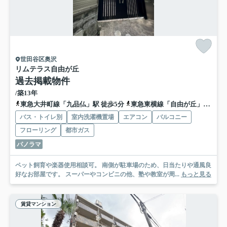
世田谷区奥沢
リムテラス自由が丘
過去掲載物件
/築13年
東急大井町線「九品仏」駅 徒歩5分
東急東横線「自由が丘」駅 徒歩6分
バス・トイレ別
室内洗濯機置場
エアコン
バルコニー
フローリング
都市ガス
パノラマ
ペット飼育や楽器使用相談可。 南側が駐車場のため、日当たりや通風良
好なお部屋です。 スーパーやコンビニの他、塾や教室が周...
もっと見る
賃貸マンション