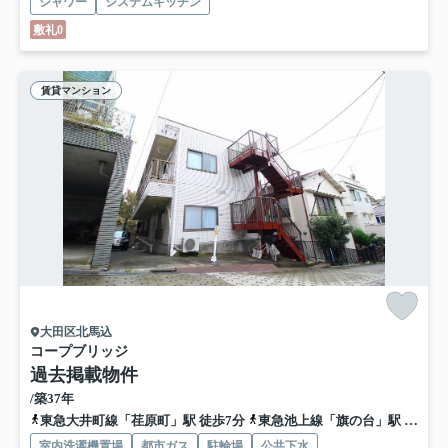
シャワー
システムキッチン
敷礼0
賃貸マンション
大田区北馬込
コープブリッジ
過去掲載物件
/築37年
東急大井町線「荏原町」駅 徒歩7分
東急池上線「旗の台」駅 徒歩14分
室内洗濯機置場
都市ガス
駐輪場
公共下水