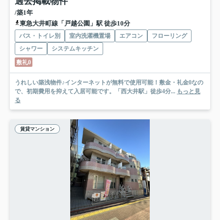
過去掲載物件
/築1年
東急大井町線「戸越公園」駅 徒歩10分
バス・トイレ別
室内洗濯機置場
エアコン
フローリング
シャワー
システムキッチン
敷礼0
うれしい築浅物件♪インターネットが無料で使用可能！敷金・礼金0なの
で、初期費用を抑えて入居可能です。「西大井駅」徒歩4分...
もっと見
る
賃貸マンション