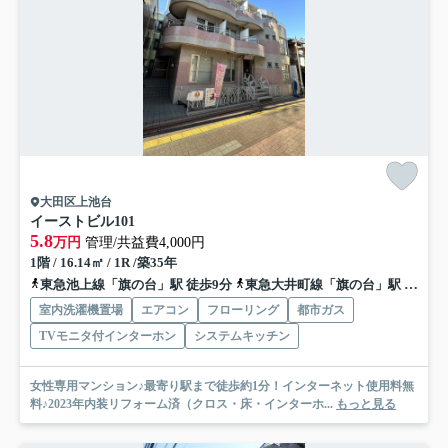
大田区上池台
イーストビル
101
5.8
万円
管理/共益費4,000円
1階 / 16.14㎡ / 1R /築35年
東急池上線「旗の台」駅 徒歩9分
東急大井町線「旗の台」駅 徒歩9分
室内洗濯機置場
エアコン
フローリング
都市ガス
TVモニタ付インターホン
システムキッチン
女性専用マンション♪最寄り駅まで徒歩約1分！インターネット使用料無
料♪2023年内装リフォーム済（クロス・床・インターホ...
もっと見る