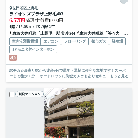
世田谷区上野毛
ライオンズプラザ上野毛
403
6.5
万円
管理/共益費8,000円
4階 / 19.68㎡ / 1K /築32年
東急大井町線「上野毛」駅 徒歩3分
東急大井町線「等々力」駅 徒歩13分
室内洗濯機置場
エアコン
フローリング
都市ガス
駐輪場
TVモニタ付インターホン
礼0
駅チカ☆最寄り駅から徒歩3分で通学・通勤に便利な立地です！スーパ
ーまで徒歩１分！ オートロックに防犯カメラもありセキュ...
もっと見る
賃貸マンション