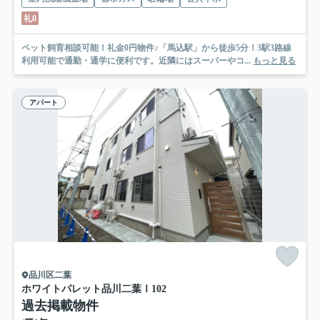
礼0
ペット飼育相談可能！礼金0円物件♪「馬込駅」から徒歩5分！3駅3路線
利用可能で通勤・通学に便利です。近隣にはスーパーやコ...
もっと見る
アパート
品川区二葉
ホワイトパレット品川二葉Ⅰ
102
過去掲載物件