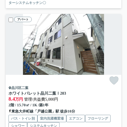
ターシステムキッチン〇
アパート
品川区二葉
ホワイトパレット品川二葉Ⅰ
203
8.4
万円
管理/共益費5,000円
2階 / 15.70㎡ / 1K /築1年
東急大井町線「戸越公園」駅 徒歩10分
バス・トイレ別
室内洗濯機置場
エアコン
フローリング
シャワー
システムキッチン