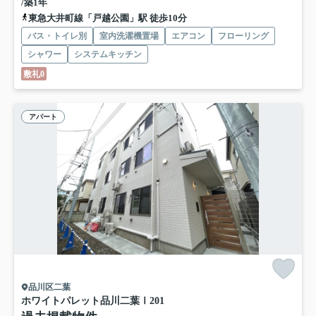
/築1年
東急大井町線「戸越公園」駅 徒歩10分
バス・トイレ別
室内洗濯機置場
エアコン
フローリング
シャワー
システムキッチン
敷礼0
アパート
品川区二葉
ホワイトパレット品川二葉Ⅰ
201