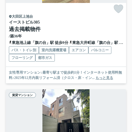
大田区上池台
イーストビル
305
過去掲載物件
/築36年
東急池上線「旗の台」駅 徒歩9分
東急大井町線「旗の台」駅 徒歩9分
バス・トイレ別
室内洗濯機置場
エアコン
バルコニー
フローリング
都市ガス
女性専用マンション♪最寄り駅まで徒歩約1分！インターネット使用料無
料♪2025年12月内装リフォーム済（クロス・床・イン...
もっと見る
賃貸マンション