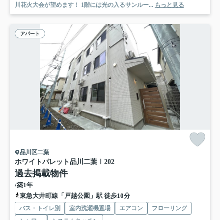
川花火大会が望めます！ 1階には光の入るサンルー...
もっと見る
アパート
品川区二葉
ホワイトパレット品川二葉Ⅰ
202
過去掲載物件
/築1年
東急大井町線「戸越公園」駅 徒歩10分
バス・トイレ別
室内洗濯機置場
エアコン
フローリング