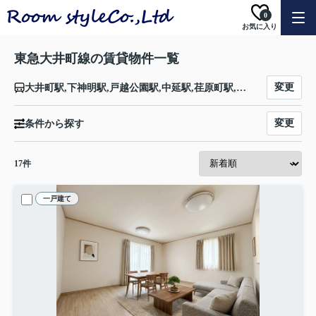
0
お気に入り
東急大井町線の賃貸物件一覧
変更
大井町駅,下神明駅,戸越公園駅,中延駅,荏原町駅,旗の台駅,北千束駅,大岡山駅,緑が丘駅,自由が丘駅,九品仏駅,尾山台駅,等々力駅,上野毛駅,二子玉川駅,二子新地駅,高津駅,武蔵溝ノ口駅
変更
条件から探す
17
件
一戸建て