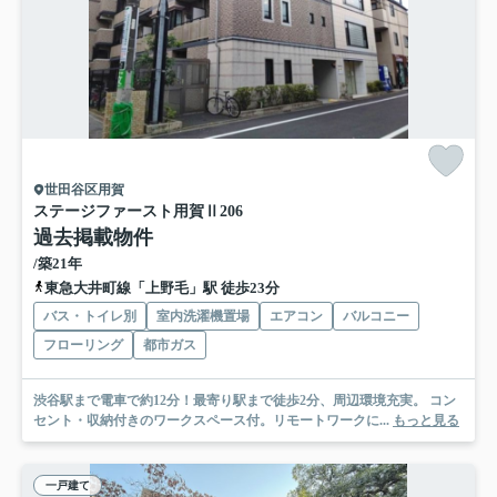
世田谷区用賀
ステージファースト用賀Ⅱ
206
過去掲載物件
/築21年
東急大井町線「上野毛」駅 徒歩23分
バス・トイレ別
室内洗濯機置場
エアコン
バルコニー
フローリング
都市ガス
渋谷駅まで電車で約12分！最寄り駅まで徒歩2分、周辺環境充実。 コン
セント・収納付きのワークスペース付。リモートワークに...
もっと見る
一戸建て