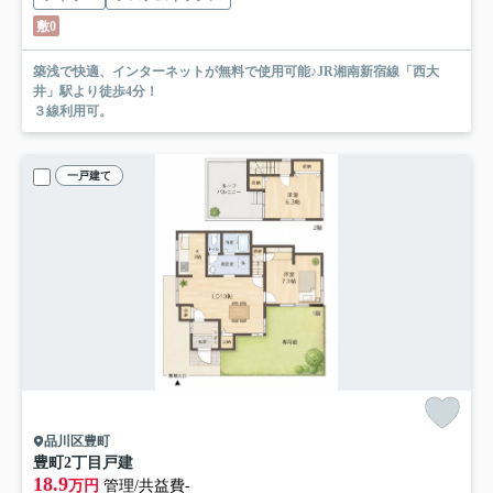
敷0
築浅で快適、インターネットが無料で使用可能♪JR湘南新宿線「西大
井」駅より徒歩4分！
３線利用可。
一戸建て
品川区豊町
豊町2丁目戸建
18.9
万円
管理/共益費-