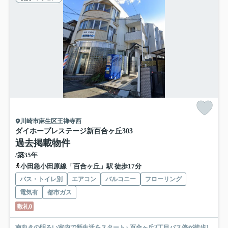
川崎市麻生区王禅寺西
ダイホープレステージ新百合ヶ丘
303
過去掲載物件
/築35年
小田急小田原線「百合ヶ丘」駅 徒歩17分
バス・トイレ別
エアコン
バルコニー
フローリング
電気有
都市ガス
敷礼0
南向きの明るい室内で新生活をスタート♪ 百合ヶ丘3丁目バス停が徒歩1