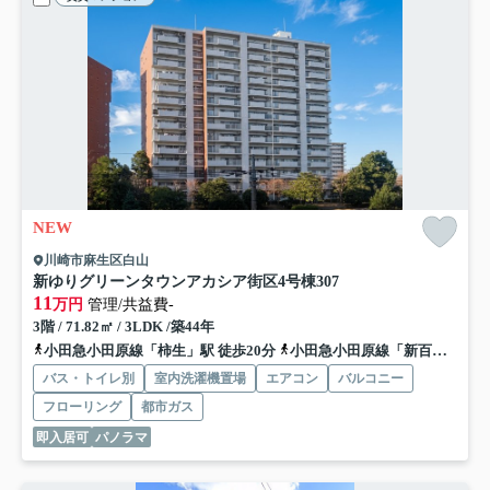
NEW
川崎市麻生区白山
新ゆりグリーンタウンアカシア街区4号棟
307
11
万円
管理/共益費-
3階 / 71.82㎡ / 3LDK /築44年
小田急小田原線「柿生」駅 徒歩20分
小田急小田原線「新百合ヶ丘」駅 徒歩30分
バス・トイレ別
室内洗濯機置場
エアコン
バルコニー
フローリング
都市ガス
即入居可
パノラマ