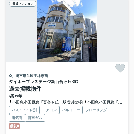
賃貸マンション
川崎市麻生区王禅寺西
ダイホープレステージ新百合ヶ丘
303
過去掲載物件
/築35年
小田急小田原線「百合ヶ丘」駅 徒歩17分
小田急小田原線「新百合ヶ丘」駅 徒歩18分
バス・トイレ別
エアコン
バルコニー
フローリング
電気有
都市ガス
敷礼0