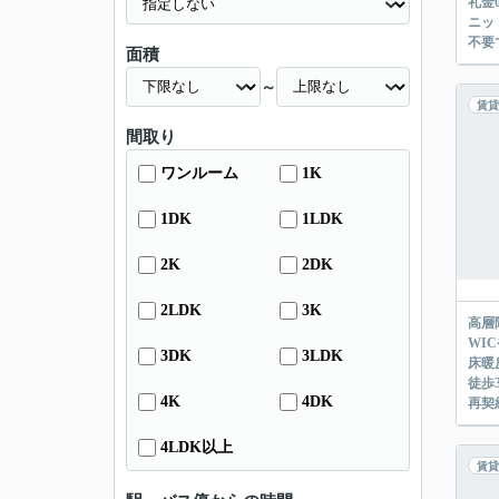
礼金
ニッ
不要
面積
～
賃貸
間取り
ワンルーム
1K
1DK
1LDK
2K
2DK
2LDK
3K
高層
WI
3DK
3LDK
床暖
徒歩
4K
4DK
再契
4LDK以上
賃貸