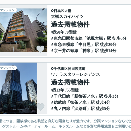
マンション
目黒区
大橋
大橋スカイハイツ
過去掲載物件
/築50年 /9階建
東急田園都市線
「
池尻大橋
」駅 徒歩6分
東急東横線
「
中目黒
」駅 徒歩20分
京王井の頭線
「
神泉
」駅 徒歩14分
マンション
千代田区
神田淡路町
ワテラスタワーレジデンス
過去掲載物件
/築13年 /55階建
千代田線
「
新御茶ノ水
」駅 徒歩3分
総武線
「
御茶ノ水
」駅 徒歩4分
丸ノ内線
「
淡路町
」駅 徒歩5分
階につき、開放感のある眺望と良好な陽当たりが魅力です。分譲マンションならで
、ゲストルームやパーティールーム、キッズルームなど多彩な共用施設もご利用い