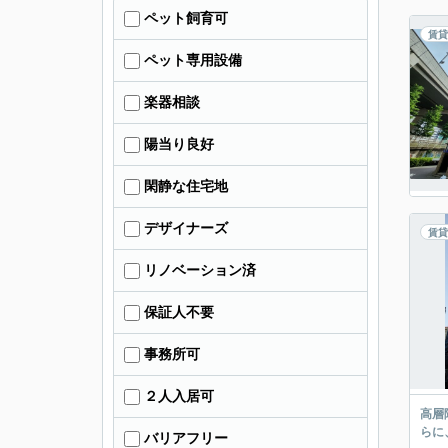
ペット飼育可
賃貸
ペット専用設備
楽器相談
陽当り良好
閑静な住宅地
デザイナーズ
賃貸
リノベーション済
保証人不要
事務所可
２人入居可
高層
らに
バリアフリー