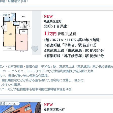
車場・駐輪場空き有！
一戸建て
NEW
練馬区
北町
北町5丁目戸建
11
万円
管理/共益費-
1階 / 36.71㎡ / 1LDK /築18年 /1階建
有楽町線
「
平和台
」駅 徒歩13分
東武東上線
「
東武練馬
」駅 徒歩14分
有楽町線
「
地下鉄赤塚
」駅 徒歩18分
京メトロ有楽町線・副都心線「平和台」駅、東武東上線「東武練馬」駅の2駅3路線
スーパー・コンビニ・ドラッグストアなど生活利便施設が徒歩圏に充実
おり、毎日の買い物に便利な住環境。
一種低層住宅などが広がる落ち着いた住宅街に位置し、静かで
しやすい住環境。
ムニーなどの軽自動車も駐車可能な無料駐車場あり◎
賃貸マンション
NEW
新宿区
荒木町