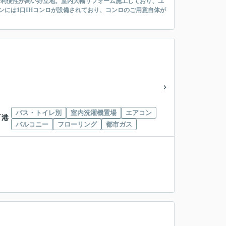
活利便性が高い好立地。室内大幅リフォーム施工しており、ユ
ンには1口IHコンロが設備されており、コンロのご用意自体が
バス・トイレ別
室内洗濯機置場
エアコン
「港
バルコニー
フローリング
都市ガス