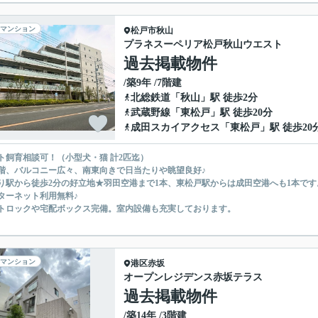
マンション
松戸市
秋山
プラネスーペリア松戸秋山ウエスト
過去掲載物件
/築9年 /7階建
北総鉄道
「
秋山
」駅 徒歩2分
武蔵野線
「
東松戸
」駅 徒歩20分
成田スカイアクセス
「
東松戸
」駅 徒歩20
ト飼育相談可！（小型犬・猫 計2匹迄）
階、バルコニー広々、南東向きで日当たりや眺望良好♪
り駅から徒歩2分の好立地★羽田空港まで1本、東松戸駅からは成田空港へも1本です
ターネット利用無料♪
トロックや宅配ボックス完備。室内設備も充実しております。
マンション
港区
赤坂
オープンレジデンス赤坂テラス
過去掲載物件
/築14年 /3階建