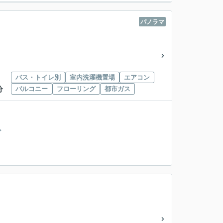
パノラマ
バス・トイレ別
室内洗濯機置場
エアコン
バルコニー
フローリング
都市ガス
分
。