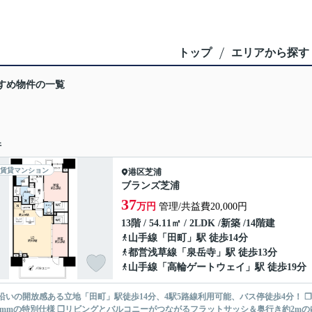
トップ
エリアから探す
すめ物件の一覧
件
賃貸マンション
港区
芝浦
ブランズ芝浦
37
万円
管理/共益費20,000円
13階 / 54.11㎡ / 2LDK /新築 /14階建
山手線
「
田町
」駅 徒歩14分
都営浅草線
「
泉岳寺
」駅 徒歩13分
山手線
「
高輪ゲートウェイ
」駅 徒歩19分
沿いの開放感ある立地「田町」駅徒歩14分、4駅5路線利用可能、バス停徒歩4分！ ❒
750mmの特別仕様 ❒リビングとバルコニーがつながるフラットサッシ＆奥行き約2