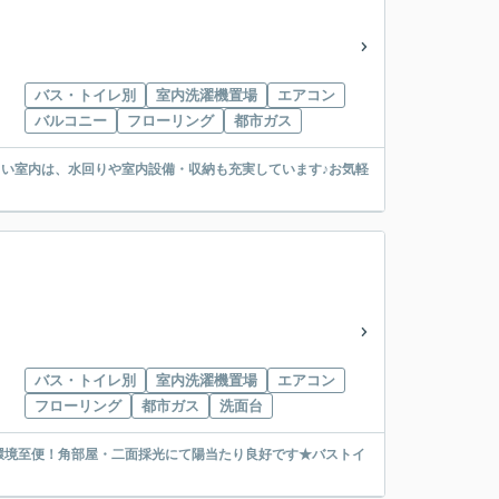
バス・トイレ別
室内洗濯機置場
エアコン
バルコニー
フローリング
都市ガス
るい室内は、水回りや室内設備・収納も充実しています♪お気軽
バス・トイレ別
室内洗濯機置場
エアコン
フローリング
都市ガス
洗面台
環境至便！角部屋・二面採光にて陽当たり良好です★バストイ