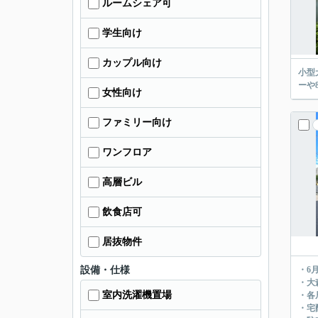
ルームシェア可
学生向け
カップル向け
小型
ーや
女性向け
ファミリー向け
ワンフロア
高層ビル
飲食店可
居抜物件
設備・仕様
・6
・大
室内洗濯機置場
・各
・宅