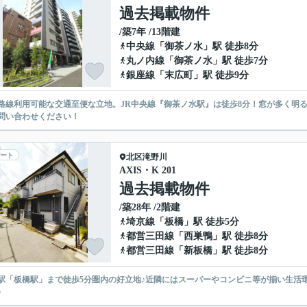
過去掲載物件
/築7年 /13階建
中央線
「
御茶ノ水
」駅 徒歩8分
丸ノ内線
「
御茶ノ水
」駅 徒歩7分
銀座線
「
末広町
」駅 徒歩9分
6路線利用可能な交通至便な立地。JR中央線『御茶ノ水駅』は徒歩8分！窓が多く明
問い合わせください！
ート
北区
滝野川
AXIS・K 201
過去掲載物件
/築28年 /2階建
埼京線
「
板橋
」駅 徒歩5分
都営三田線
「
西巣鴨
」駅 徒歩8分
都営三田線
「
新板橋
」駅 徒歩8分
駅「板橋駅」まで徒歩5分圏内の好立地♪近隣にはスーパーやコンビニ等が揃い生活
♪