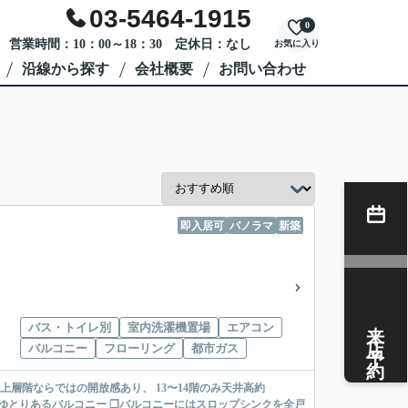
03-5464-1915
0
営業時間：10：00～18：30 定休日：なし
お気に入り
沿線から探す
会社概要
お問い合わせ
即入居可
パノラマ
新築
来店予約
バス・トイレ別
室内洗濯機置場
エアコン
バルコニー
フローリング
都市ガス
上層階ならではの開放感あり、 13〜14階のみ天井高約
mのゆとりあるバルコニー ❒バルコニーにはスロップシンクを全戸