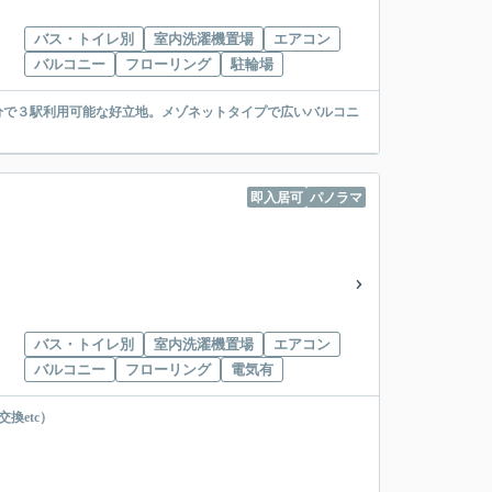
バス・トイレ別
室内洗濯機置場
エアコン
バルコニー
フローリング
駐輪場
8分で３駅利用可能な好立地。メゾネットタイプで広いバルコニ
。
即入居可
パノラマ
バス・トイレ別
室内洗濯機置場
エアコン
バルコニー
フローリング
電気有
換etc）