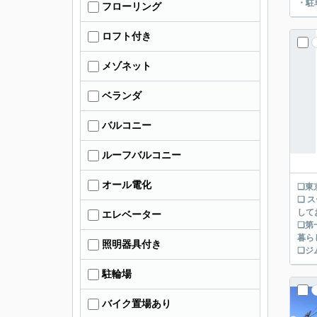
・駐
フローリング
ロフト付き
メゾネット
ベランダ
バルコニー
ルーフバルコニー
オール電化
❑東
❑ 
して
エレベーター
❑第
暮ら
照明器具付き
❑ジ
駐輪場
バイク置場あり