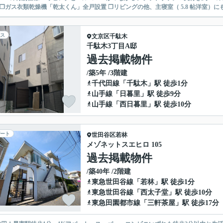
 ❒ガス衣類乾燥機「乾太くん」全戸設置 ❒リビングの他、主寝室（ 5.8 帖洋室）にも
ス
文京区
千駄木
千駄木3丁目A邸
過去掲載物件
/築5年 /3階建
千代田線
「
千駄木
」駅 徒歩1分
山手線
「
日暮里
」駅 徒歩9分
山手線
「
西日暮里
」駅 徒歩10分
ート
世田谷区
若林
メゾネットスエヒロ 105
過去掲載物件
/築40年 /2階建
東急世田谷線
「
若林
」駅 徒歩1分
東急世田谷線
「
西太子堂
」駅 徒歩10分
東急田園都市線
「
三軒茶屋
」駅 徒歩17分