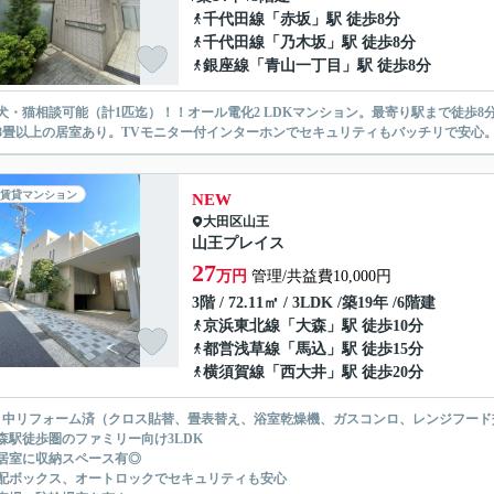
千代田線
「
赤坂
」駅 徒歩8分
千代田線
「
乃木坂
」駅 徒歩8分
銀座線
「
青山一丁目
」駅 徒歩8分
犬・猫相談可能（計1匹迄）！！オール電化2 LDKマンション。最寄り駅まで徒歩
8畳以上の居室あり。TVモニター付インターホンでセキュリティもバッチリで安心
賃貸マンション
NEW
大田区
山王
山王プレイス
27
万円
管理/共益費10,000円
3階 / 72.11㎡ / 3LDK /築19年 /6階建
京浜東北線
「
大森
」駅 徒歩10分
都営浅草線
「
馬込
」駅 徒歩15分
横須賀線
「
西大井
」駅 徒歩20分
月中リフォーム済（クロス貼替、畳表替え、浴室乾燥機、ガスコンロ、レンジフード交
森駅徒歩圏のファミリー向け3LDK
居室に収納スペース有◎
配ボックス、オートロックでセキュリティも安心