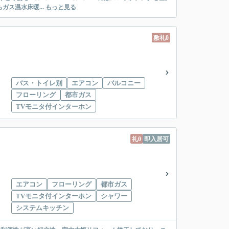
ガス温水床暖...
もっと見る
敷礼0
バス・トイレ別
エアコン
バルコニー
フローリング
都市ガス
TVモニタ付インターホン
礼0
即入居可
エアコン
フローリング
都市ガス
TVモニタ付インターホン
シャワー
システムキッチン