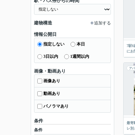
駅・バス停からの時間
建物構造
追加する
情報公開日
指定しない
本日
7駅
にお
3日以内
1週間以内
アパ
画像・動画あり
画像あり
動画あり
パノラマあり
条件
最寄
レ別
条件