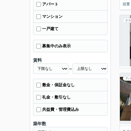
アパート
設置
マンション
テラ
一戸建て
募集中のみ表示
賃料
～
アパ
敷金・保証金なし
礼金・敷引なし
共益費・管理費込み
築年数