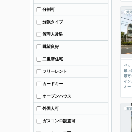
分割可
賃貸
分譲タイプ
管理人常駐
眺望良好
二世帯住宅
ペッ
最上
フリーレント
最寄
イン
カードキー
オー
オープンハウス
外国人可
賃貸
ガスコンロ設置可