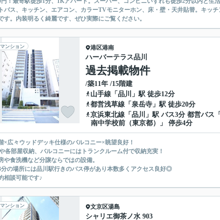
0円！最寄駅徒歩1分、1Kアパート。スーパー、コンビニいずれも徒歩2分以内と生
トバス、キッチン、エアコン、カラーTVモニターホン、床・壁・天井貼替。キッチ
です。内装明るく綺麗です、ぜひ実際にご覧ください。
マンション
港区
港南
ハーバーテラス品川
過去掲載物件
/築11年 /15階建
山手線
「
品川
」駅 徒歩12分
都営浅草線
「
泉岳寺
」駅 徒歩20分
京浜東北線
「
品川
」駅 バス3分 都営バス
南中学校前（東京都）」 停歩4分
階×広々ウッドデッキ仕様のバルコニー×眺望良好！
Cや各部屋収納、バルコニーにはトランクルーム付で収納充実！
房や食洗機など分譲ならではの設備。
3分の場所には品川駅行きのバス停があり本数多くアクセス良好◎
約相談可能です♪
マンション
文京区
湯島
シャリエ御茶ノ水 903